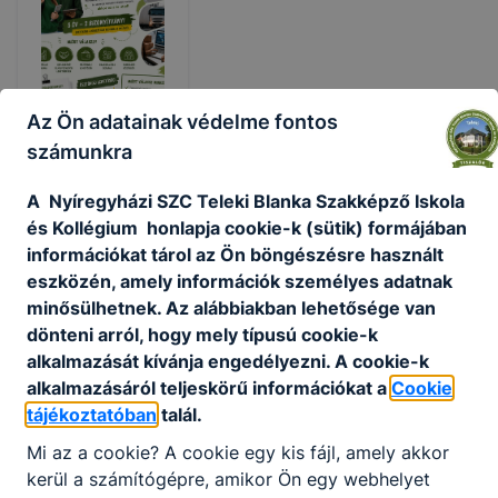
Az Ön adatainak védelme fontos
számunkra
Képzési
A Nyíregyházi SZC Teleki Blanka Szakképző Iskola
kínálat
és Kollégium honlapja cookie-k (sütik) formájában
technikus
információkat tárol az Ön böngészésre használt
eszközén, amely információk személyes adatnak
Képzési kínálat -
minősülhetnek. Az alábbiakban lehetősége van
technikus
dönteni arról, hogy mely típusú cookie-k
alkalmazását kívánja engedélyezni. A cookie-k
2026.
júl.
Igazgatóság
alkalmazásáról teljeskörű információkat a
Cookie
12.
tájékoztatóban
talál.
Mi az a cookie? A cookie egy kis fájl, amely akkor
kerül a számítógépre, amikor Ön egy webhelyet