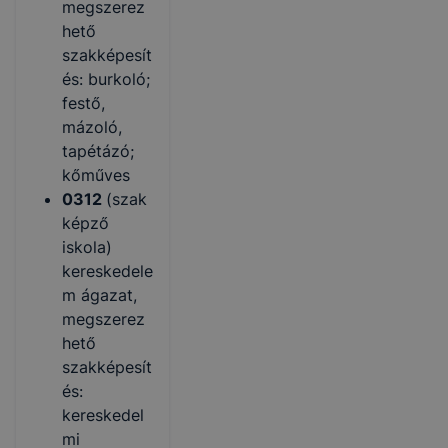
megszerez
hető
szakképesít
és: burkoló;
festő,
mázoló,
tapétázó;
kőműves
0312
(szak
képző
iskola)
kereskedele
m ágazat,
megszerez
hető
szakképesít
és:
kereskedel
mi