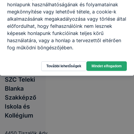
honlapunk használhatóságának és folyamatainak
megkönnyítése vagy lehetővé tétele, a cookie-k
alkalmazásának megakadályozása vagy törlése által
előfordulhat, hogy felhasználóink nem lesznek
képesek honlapunk funkcióinak teljes körű
használatára, vagy a honlap a tervezettől eltérően
fog működni böngészőjében.
További lehetőségek
Mindet elfogadom
Nyíregyházi
SZC Teleki
Blanka
Szakképző
Iskola és
Kollégium
4450 Tiszalök Ady