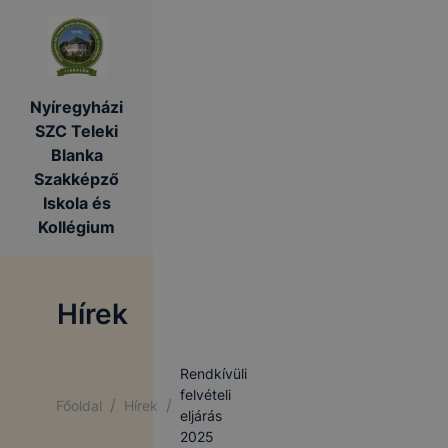
Nyíregyházi
SZC Teleki
Blanka
Szakképző
Iskola és
Kollégium
Hírek
Rendkívüli
felvételi
/
/
Főoldal
Hírek
eljárás
2025