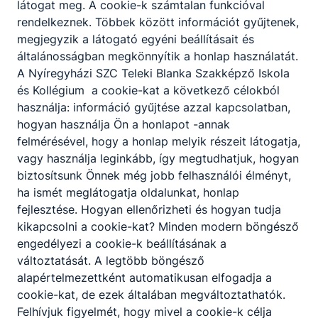
látogat meg. A cookie-k számtalan funkcióval
rendelkeznek. Többek között információt gyűjtenek,
megjegyzik a látogató egyéni beállításait és
általánosságban megkönnyítik a honlap használatát.
Partnereink
A Nyíregyházi SZC Teleki Blanka Szakképző Iskola
és Kollégium a cookie-kat a következő célokból
használja: információ gyűjtése azzal kapcsolatban,
hogyan használja Ön a honlapot -annak
felmérésével, hogy a honlap melyik részeit látogatja,
vagy használja leginkább, így megtudhatjuk, hogyan
biztosítsunk Önnek még jobb felhasználói élményt,
ha ismét meglátogatja oldalunkat, honlap
fejlesztése. Hogyan ellenőrizheti és hogyan tudja
kikapcsolni a cookie-kat? Minden modern böngésző
engedélyezi a cookie-k beállításának a
változtatását. A legtöbb böngésző
alapértelmezettként automatikusan elfogadja a
cookie-kat, de ezek általában megváltoztathatók.
Felhívjuk figyelmét, hogy mivel a cookie-k célja