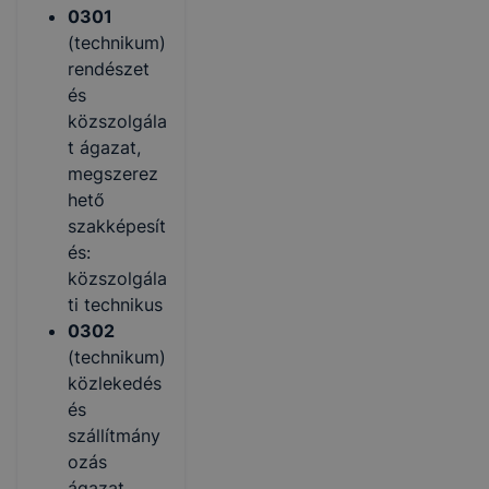
0301
(technikum)
rendészet
és
közszolgála
t ágazat,
megszerez
hető
szakképesít
és:
közszolgála
ti technikus
0302
(technikum)
közlekedés
és
szállítmány
ozás
ágazat,